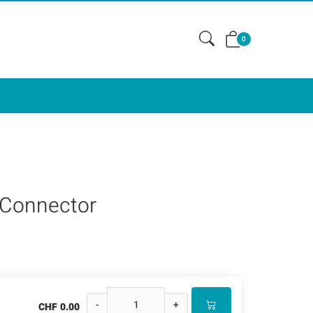
0
 Connector
-
+
CHF 0.00