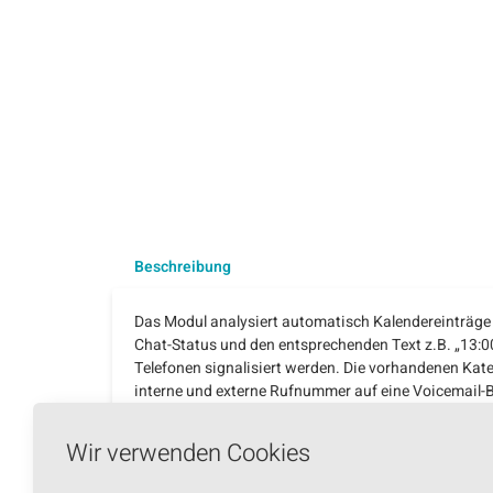
Beschreibung
Das Modul analysiert automatisch Kalendereinträge 
Chat-Status und den entsprechenden Text z.B. „13:00
Telefonen signalisiert werden. Die vorhandenen Kat
interne und externe Rufnummer auf eine Voicemail-B
durch den Anwender definiert werden, z.B. mit der Z
definierte interne Nummer anrufen und die Einstell
Wir verwenden Cookies