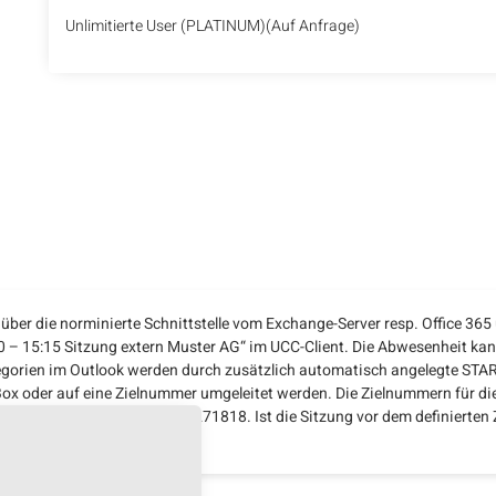
Unlimitierte User (PLATINUM)(Auf Anfrage)
über die norminierte Schnittstelle vom Exchange-Server resp. Office 36
 – 15:15 Sitzung extern Muster AG“ im UCC-Client. Die Abwesenheit kann
egorien im Outlook werden durch zusätzlich automatisch angelegte STA
ox oder auf eine Zielnummer umgeleitet werden. Die Zielnummern für di
eichenfolge @extern: +41717271818. Ist die Sitzung vor dem definierten Z
ungen werden zurückgesetzt.